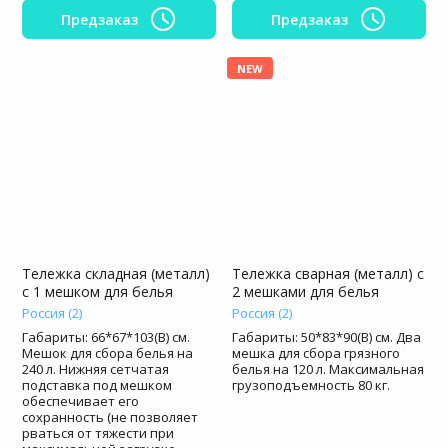
Предзаказ
Предзаказ
NEW
Тележка складная (металл)
Тележка сварная (металл) с
с 1 мешком для белья
2 мешками для белья
Россия (2)
Россия (2)
Габариты: 66*67*103(В) см.
Габариты: 50*83*90(В) см. Два
Мешок для сбора белья на
мешка для сбора грязного
240 л. Нижняя сетчатая
белья на 120 л. Максимальная
подставка под мешком
грузоподъемность 80 кг.
обеспечивает его
сохранность (не позволяет
рваться от тяжести при