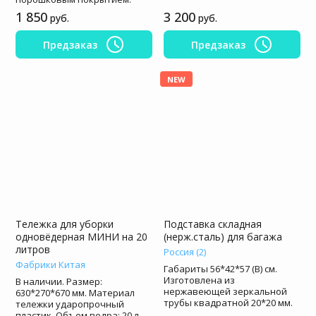
1 850
3 200
руб.
руб.
Предзаказ
Предзаказ
NEW
Тележка для уборки
Подставка складная
одновёдерная МИНИ на 20
(нерж.сталь) для багажа
литров
Россия (2)
Фабрики Китая
Габариты 56*42*57 (В) см.
Изготовлена из
В наличии. Размер:
нержавеющей зеркальной
630*270*670 мм. Материал
трубы квадратной 20*20 мм.
тележки ударопрочный
пластик. Объем ведра: 20 л