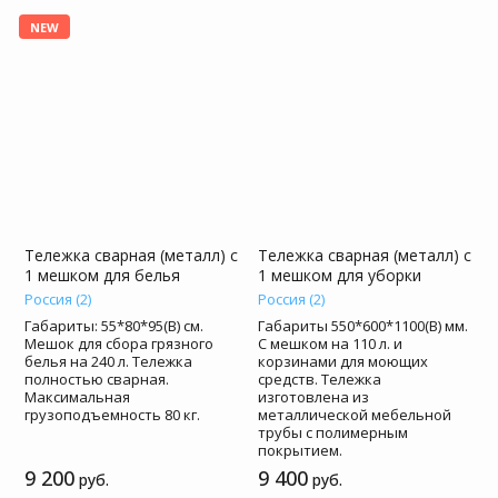
NEW
Тележка сварная (металл) с
Тележка сварная (металл) с
1 мешком для белья
1 мешком для уборки
Россия (2)
Россия (2)
Габариты: 55*80*95(В) см.
Габариты 550*600*1100(В) мм.
Мешок для сбора грязного
С мешком на 110 л. и
белья на 240 л. Тележка
корзинами для моющих
полностью сварная.
средств. Тележка
Максимальная
изготовлена из
грузоподъемность 80 кг.
металлической мебельной
трубы с полимерным
покрытием.
9 200
9 400
руб.
руб.