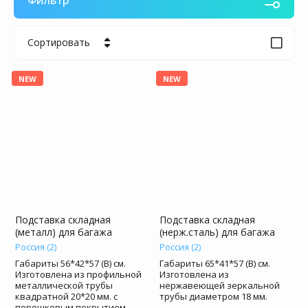
Фильтр
Сортировать
Цена - убывание
NEW
NEW
Цена - возрастание
Название - Я-А
Название - А-Я
Подставка складная
Подставка складная
(металл) для багажа
(нерж.сталь) для багажа
Россия (2)
Россия (2)
Габариты 56*42*57 (В) см.
Габариты 65*41*57 (В) см.
Изготовлена из профильной
Изготовлена из
металлической трубы
нержавеющей зеркальной
квадратной 20*20 мм. с
трубы диаметром 18 мм.
порошковым покрытием.