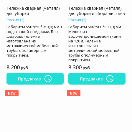
Тележка сварная (металл)
Тележка сварная (металл)
для уборки
для уборки и сбора листьев
Россия (2)
Россия (2)
Габариты 550*650*950(В) мм. С
Габариты 500*500*900(В) мм.
подставкой с ведрами. Без
Мешок из
швабры. Тележка
водонепроницаемой ткани
изготовлена из
на 120 л. Тележка
металлической мебельной
изготовлена из
трубы с полимерным
металлической мебельной
покрытием.
трубы с полимерным
покрытием.
8 200
8 300
руб.
руб.
Предзаказ
Предзаказ
NEW
NEW