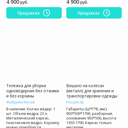
4 900
4 900
руб.
руб.
Предзаказ
Предзаказ
Тележка для уборки
Вешало на колесах
одновёдерная без отжима
(металл) для хранения и
и без корзины
транспортировки одежды
Фабрики Китая
Россия (6)
В наличии. Кол-во вёдер: 1
Габариты (Ш*Г*В, мм.):
шт. Объем ведра: 23 л.
950*500*1700, разборная,
Металлический каркас,
основание 950*500, высота
пластиковое ведро. Корзину
1350-1700. Каркас только
можно приобрести
металлик.