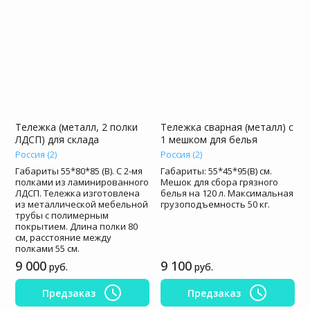
Тележка (металл, 2 полки
Тележка сварная (металл) с
ЛДСП) для склада
1 мешком для белья
Россия (2)
Россия (2)
Габариты 55*80*85 (В). С 2-мя
Габариты: 55*45*95(В) см.
полками из ламинированного
Мешок для сбора грязного
ЛДСП. Тележка изготовлена
белья на 120 л. Максимальная
из металлической мебельной
грузоподъемность 50 кг.
трубы с полимерным
покрытием. Длина полки 80
см, расстояние между
полками 55 см.
9 000
9 100
руб.
руб.
Предзаказ
Предзаказ