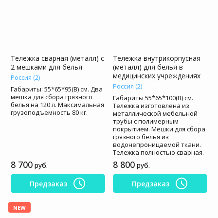
Тележка сварная (металл) с
Тележка внутрикорпусная
2 мешками для белья
(металл) для белья в
медицинских учреждениях
Россия (2)
Россия (2)
Габариты: 55*65*95(В) см. Два
мешка для сбора грязного
Габариты 55*65*100(В) см.
белья на 120 л. Максимальная
Тележка изготовлена из
грузоподъемность 80 кг.
металлической мебельной
трубы с полимерным
покрытием. Мешки для сбора
грязного белья из
водонепроницаемой ткани.
Тележка полностью сварная.
8 700
8 800
руб.
руб.
Предзаказ
Предзаказ
NEW