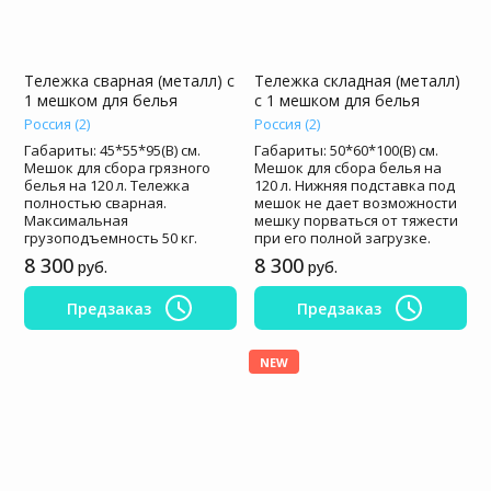
Тележка сварная (металл) с
Тележка складная (металл)
1 мешком для белья
с 1 мешком для белья
Россия (2)
Россия (2)
Габариты: 45*55*95(В) см.
Габариты: 50*60*100(В) см.
Мешок для сбора грязного
Мешок для сбора белья на
белья на 120 л. Тележка
120 л. Нижняя подставка под
полностью сварная.
мешок не дает возможности
Максимальная
мешку порваться от тяжести
грузоподъемность 50 кг.
при его полной загрузке.
8 300
8 300
руб.
руб.
Предзаказ
Предзаказ
NEW