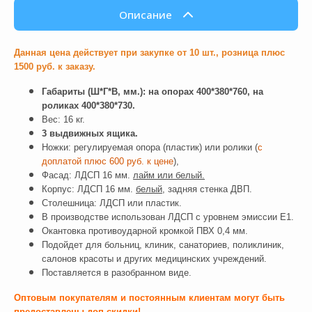
Описание
Данная цена действует при закупке от 10 шт., розница плюс
1500 руб. к заказу.
Габариты (Ш*Г*В, мм.): на опорах 400*380*760, на
роликах 400*380*730.
Вес: 16 кг.
3 выдвижных ящика.
Ножки: регулируемая опора (пластик) или ролики (
с
доплатой плюс
600 руб. к цене
),
Фасад: ЛДСП 16 мм.
лайм или белый.
Корпус: ЛДСП 16 мм.
белый
, задняя стенка ДВП.
Столешница: ЛДСП или пластик.
В производстве использован ЛДСП с уровнем эмиссии Е1.
Окантовка противоударной кромкой ПВХ 0,4 мм.
Подойдет для больниц, клиник, санаториев, поликлиник,
салонов красоты и других медицинских учреждений.
Поставляется в разобранном виде.
Оптовым покупателям и постоянным клиентам могут быть
предоставлены доп.скидки!