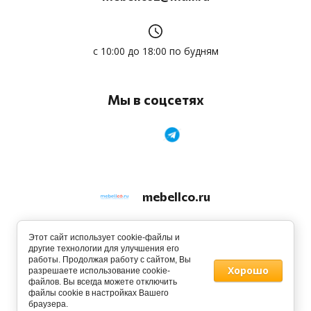
с 10:00 до 18:00 по будням
Мы в соцсетях
mebellco.ru
© 2013 - 2026
Этот сайт использует cookie-файлы и
другие технологии для улучшения его
работы. Продолжая работу с сайтом, Вы
Хорошо
разрешаете использование cookie-
файлов. Вы всегда можете отключить
файлы cookie в настройках Вашего
Заказ, разработка,
создание сайтов
в студии Мегагрупп.
браузера.