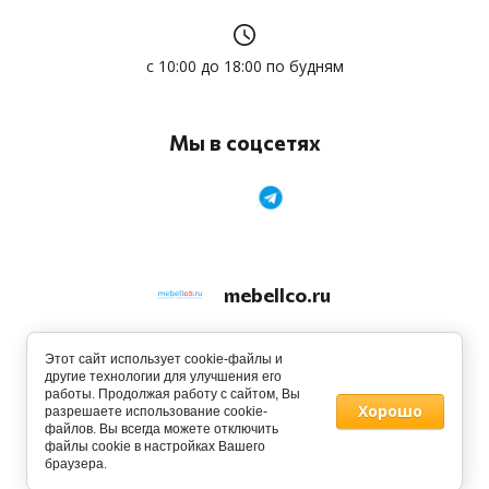
с 10:00 до 18:00 по будням
Мы в соцсетях
mebellco.ru
© 2013 - 2026
Этот сайт использует cookie-файлы и
другие технологии для улучшения его
работы. Продолжая работу с сайтом, Вы
Хорошо
разрешаете использование cookie-
файлов. Вы всегда можете отключить
файлы cookie в настройках Вашего
Заказ, разработка,
создание сайтов
в студии Мегагрупп.
браузера.