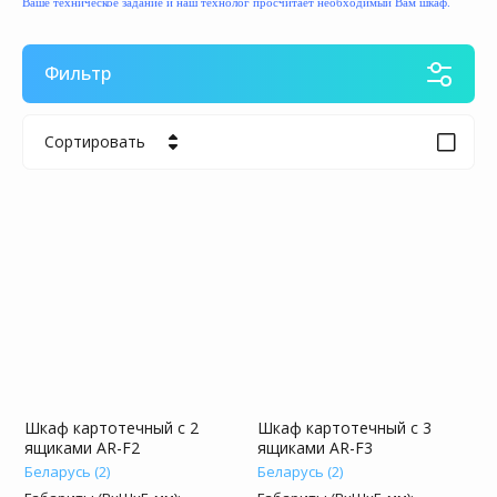
Ваше техническое задание и наш технолог просчитает необходимый Вам шкаф.
Фильтр
Сортировать
Цена - убывание
Цена - возрастание
Название - Я-А
Название - А-Я
Шкаф картотечный с 2
Шкаф картотечный с 3
ящиками AR-F2
ящиками AR-F3
Беларусь (2)
Беларусь (2)