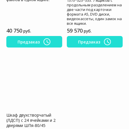
1375*525*535. 7 ящиков с
продольным разделением на
две части под карточки
формата A5, DVD диски,
видеокассеты, один замок на
все ящики.
40 750
59 570
руб.
руб.
Предзаказ
Предзаказ
Шкаф двухстворчатый
(ЛДСП) с 24 ячейками и 2
дверями ШПя-80/45